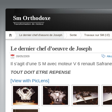
.
Sm Orthodoxe
Transformation de moteur
Le dernier chef d’oeuvre de Joseph
Sortie
Travaux sur SM (I.E)
Le dernier chef d’oeuvre de Joseph
09/05/2009
All
Il s’agit d’une S M avec moteur V 6 renault Safran
TOUT DOIT ETRE REPENSE
[View with PicLens]